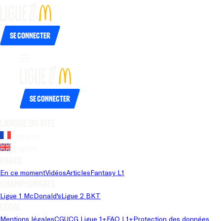
Se connecter
Se connecter
Langue du site
Français
Anglais
Pages
En ce moment
Vidéos
Articles
Fantasy L1
Championnats
Ligue 1 McDonald's
Ligue 2 BKT
Légal
Mentions légales
CGU
CG Ligue 1+
FAQ L1+
Protection des données