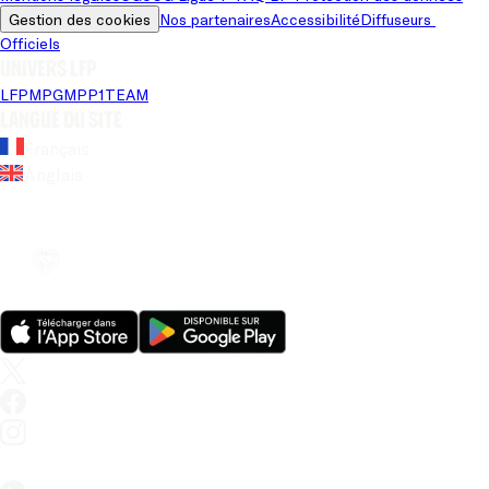
Gestion des cookies
Nos partenaires
Accessibilité
Diffuseurs 
Officiels
Univers LFP
LFP
MPG
MPP
1TEAM
Langue du site
Français
Anglais