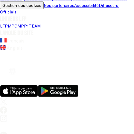
Gestion des cookies
Nos partenaires
Accessibilité
Diffuseurs 
Officiels
Univers LFP
LFP
MPG
MPP
1TEAM
Langue du site
Français
Anglais