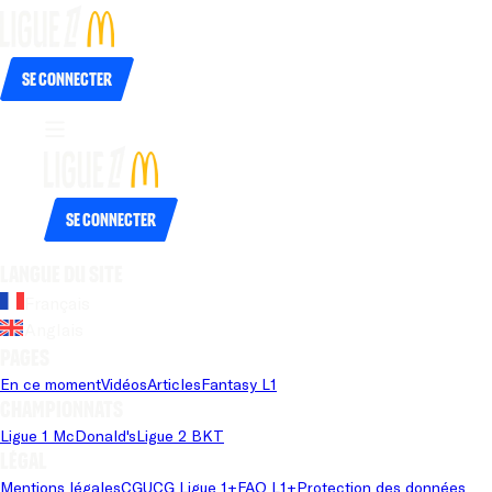
Se connecter
Se connecter
Langue du site
Français
Anglais
Pages
En ce moment
Vidéos
Articles
Fantasy L1
Championnats
Ligue 1 McDonald's
Ligue 2 BKT
Légal
Mentions légales
CGU
CG Ligue 1+
FAQ L1+
Protection des données