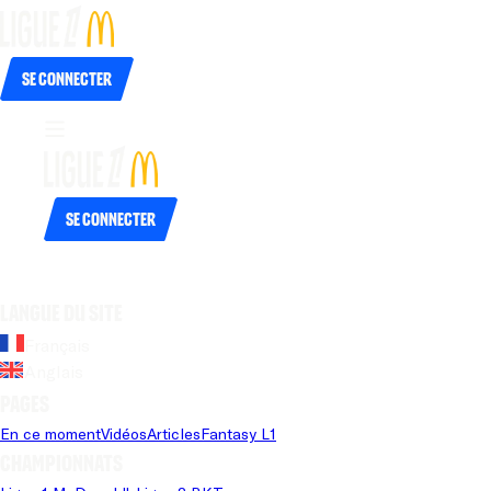
Se connecter
Se connecter
Langue du site
Français
Anglais
Pages
En ce moment
Vidéos
Articles
Fantasy L1
Championnats