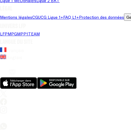
Ligue 1 McDonald's
Ligue 2 BKT
Légal
Mentions légales
CGU
CG Ligue 1+
FAQ L1+
Protection des données
Ge
Univers LFP
LFP
MPG
MPP
1TEAM
Langue du site
Français
Anglais