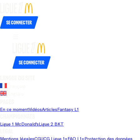
Se connecter
Se connecter
Langue du site
Français
Anglais
Pages
En ce moment
Vidéos
Articles
Fantasy L1
Championnats
Ligue 1 McDonald's
Ligue 2 BKT
Légal
Mentions légales
CGU
CG Ligue 1+
FAQ L1+
Protection des données