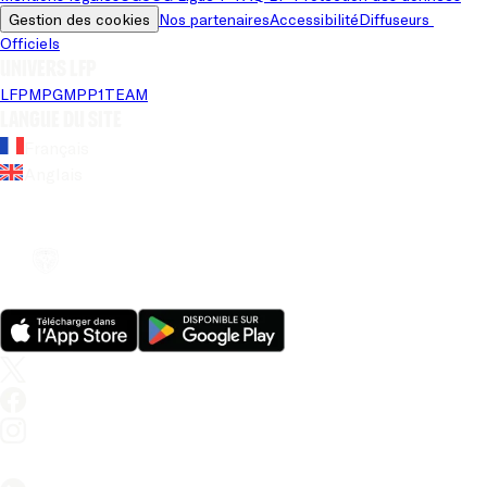
Gestion des cookies
Nos partenaires
Accessibilité
Diffuseurs 
Officiels
Univers LFP
LFP
MPG
MPP
1TEAM
Langue du site
Français
Anglais