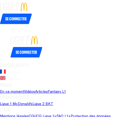
Se connecter
Se connecter
Langue du site
Français
Anglais
Pages
En ce moment
Vidéos
Articles
Fantasy L1
Championnats
Ligue 1 McDonald's
Ligue 2 BKT
Légal
Mentions légales
CGU
CG Ligue 1+
FAQ L1+
Protection des données