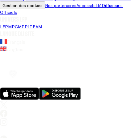
Gestion des cookies
Nos partenaires
Accessibilité
Diffuseurs 
Officiels
Univers LFP
LFP
MPG
MPP
1TEAM
Langue du site
Français
Anglais