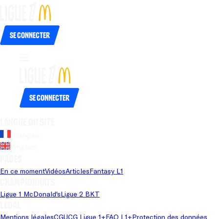
Se connecter
Se connecter
Langue du site
Français
Anglais
Pages
En ce moment
Vidéos
Articles
Fantasy L1
Championnats
Ligue 1 McDonald's
Ligue 2 BKT
Légal
Mentions légales
CGU
CG Ligue 1+
FAQ L1+
Protection des données