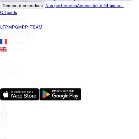
Gestion des cookies
Nos partenaires
Accessibilité
Diffuseurs 
Officiels
Univers LFP
LFP
MPG
MPP
1TEAM
Langue du site
Français
Anglais