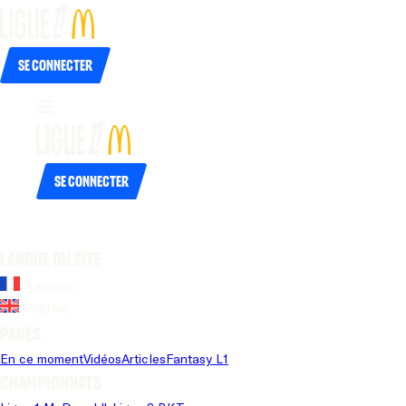
Se connecter
Se connecter
Langue du site
Français
Anglais
Pages
En ce moment
Vidéos
Articles
Fantasy L1
Championnats