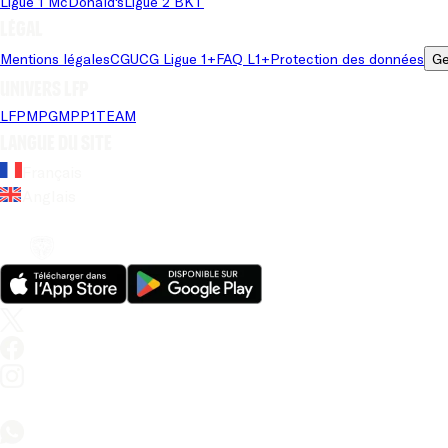
Ligue 1 McDonald's
Ligue 2 BKT
Légal
Mentions légales
CGU
CG Ligue 1+
FAQ L1+
Protection des données
Ge
Univers LFP
LFP
MPG
MPP
1TEAM
Langue du site
Français
Anglais