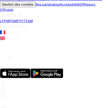
Gestion des cookies
Nos partenaires
Accessibilité
Diffuseurs 
Officiels
Univers LFP
LFP
MPG
MPP
1TEAM
Langue du site
Français
Anglais