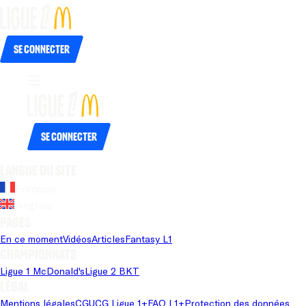
Se connecter
Se connecter
Langue du site
Français
Anglais
Pages
En ce moment
Vidéos
Articles
Fantasy L1
Championnats
Ligue 1 McDonald's
Ligue 2 BKT
Légal
Mentions légales
CGU
CG Ligue 1+
FAQ L1+
Protection des données