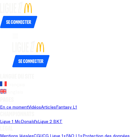
Se connecter
Se connecter
Langue du site
Français
Anglais
Pages
En ce moment
Vidéos
Articles
Fantasy L1
Championnats
Ligue 1 McDonald's
Ligue 2 BKT
Légal
Mentions légales
CGU
CG Ligue 1+
FAQ L1+
Protection des données