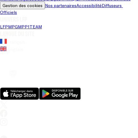
Gestion des cookies
Nos partenaires
Accessibilité
Diffuseurs 
Officiels
Univers LFP
LFP
MPG
MPP
1TEAM
Langue du site
Français
Anglais