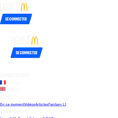
Se connecter
Se connecter
Langue du site
Français
Anglais
Pages
En ce moment
Vidéos
Articles
Fantasy L1
Championnats