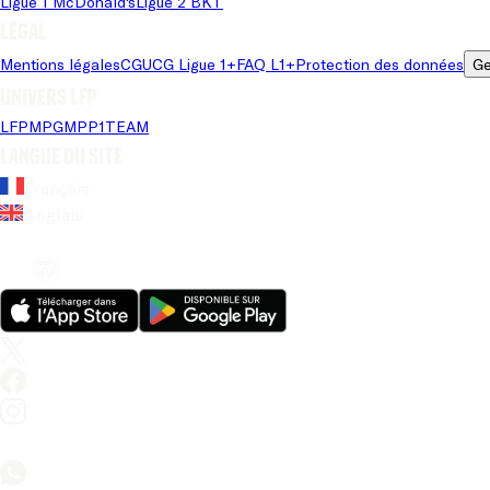
Ligue 1 McDonald's
Ligue 2 BKT
Légal
Mentions légales
CGU
CG Ligue 1+
FAQ L1+
Protection des données
Ge
Univers LFP
LFP
MPG
MPP
1TEAM
Langue du site
Français
Anglais