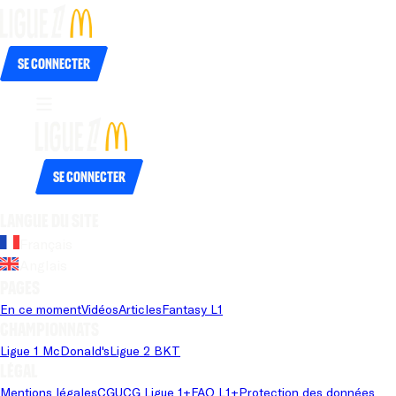
Se connecter
Se connecter
Langue du site
Français
Anglais
Pages
En ce moment
Vidéos
Articles
Fantasy L1
Championnats
Ligue 1 McDonald's
Ligue 2 BKT
Légal
Mentions légales
CGU
CG Ligue 1+
FAQ L1+
Protection des données