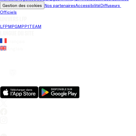
Gestion des cookies
Nos partenaires
Accessibilité
Diffuseurs 
Officiels
Univers LFP
LFP
MPG
MPP
1TEAM
Langue du site
Français
Anglais