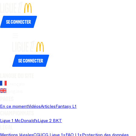
Se connecter
Se connecter
Langue du site
Français
Anglais
Pages
En ce moment
Vidéos
Articles
Fantasy L1
Championnats
Ligue 1 McDonald's
Ligue 2 BKT
Légal
Mentions légales
CGU
CG Ligue 1+
FAQ L1+
Protection des données