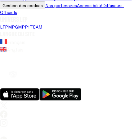
Gestion des cookies
Nos partenaires
Accessibilité
Diffuseurs 
Officiels
Univers LFP
LFP
MPG
MPP
1TEAM
Langue du site
Français
Anglais