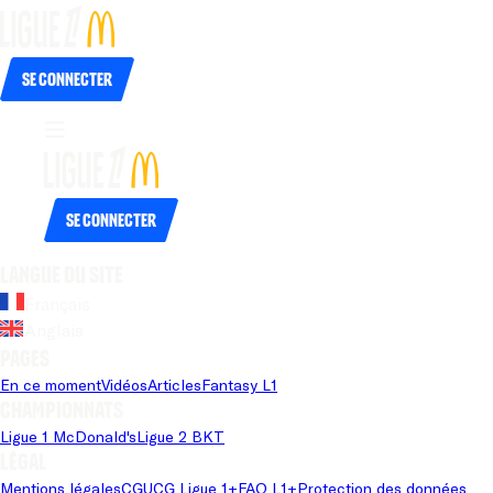
Se connecter
Se connecter
Langue du site
Français
Anglais
Pages
En ce moment
Vidéos
Articles
Fantasy L1
Championnats
Ligue 1 McDonald's
Ligue 2 BKT
Légal
Mentions légales
CGU
CG Ligue 1+
FAQ L1+
Protection des données