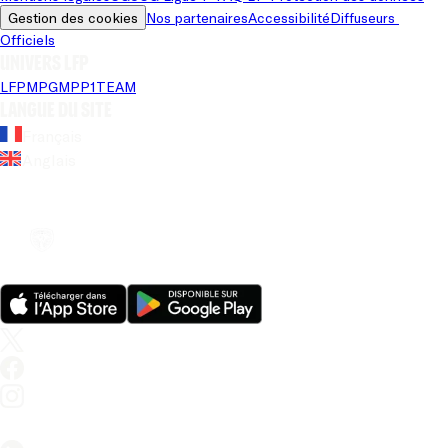
Gestion des cookies
Nos partenaires
Accessibilité
Diffuseurs 
Officiels
Univers LFP
LFP
MPG
MPP
1TEAM
Langue du site
Français
Anglais