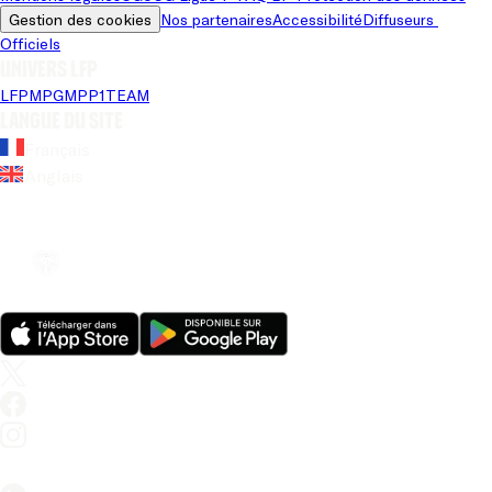
Gestion des cookies
Nos partenaires
Accessibilité
Diffuseurs 
Officiels
Univers LFP
LFP
MPG
MPP
1TEAM
Langue du site
Français
Anglais