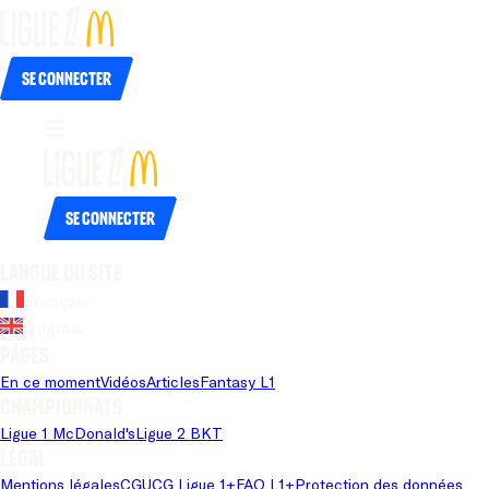
Se connecter
Se connecter
Langue du site
Français
Anglais
Pages
En ce moment
Vidéos
Articles
Fantasy L1
Championnats
Ligue 1 McDonald's
Ligue 2 BKT
Légal
Mentions légales
CGU
CG Ligue 1+
FAQ L1+
Protection des données