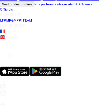
Gestion des cookies
Nos partenaires
Accessibilité
Diffuseurs 
Officiels
Univers LFP
LFP
MPG
MPP
1TEAM
Langue du site
Français
Anglais