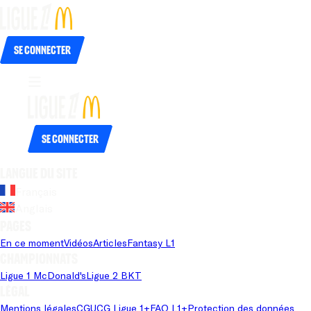
Se connecter
Se connecter
Langue du site
Français
Anglais
Pages
En ce moment
Vidéos
Articles
Fantasy L1
Championnats
Ligue 1 McDonald's
Ligue 2 BKT
Légal
Mentions légales
CGU
CG Ligue 1+
FAQ L1+
Protection des données