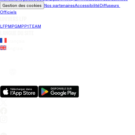
Gestion des cookies
Nos partenaires
Accessibilité
Diffuseurs 
Officiels
Univers LFP
LFP
MPG
MPP
1TEAM
Langue du site
Français
Anglais