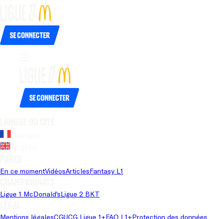
Se connecter
Se connecter
Langue du site
Français
Anglais
Pages
En ce moment
Vidéos
Articles
Fantasy L1
Championnats
Ligue 1 McDonald's
Ligue 2 BKT
Légal
Mentions légales
CGU
CG Ligue 1+
FAQ L1+
Protection des données