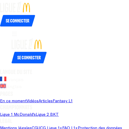
Se connecter
Se connecter
Langue du site
Français
Anglais
Pages
En ce moment
Vidéos
Articles
Fantasy L1
Championnats
Ligue 1 McDonald's
Ligue 2 BKT
Légal
Mentions légales
CGU
CG Ligue 1+
FAQ L1+
Protection des données