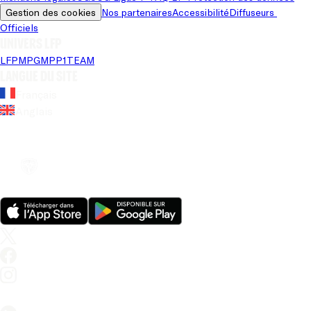
Gestion des cookies
Nos partenaires
Accessibilité
Diffuseurs 
Officiels
Univers LFP
LFP
MPG
MPP
1TEAM
Langue du site
Français
Anglais