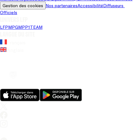
Gestion des cookies
Nos partenaires
Accessibilité
Diffuseurs 
Officiels
Univers LFP
LFP
MPG
MPP
1TEAM
Langue du site
Français
Anglais