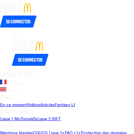
Se connecter
Se connecter
Langue du site
Français
Anglais
Pages
En ce moment
Vidéos
Articles
Fantasy L1
Championnats
Ligue 1 McDonald's
Ligue 2 BKT
Légal
Mentions légales
CGU
CG Ligue 1+
FAQ L1+
Protection des données