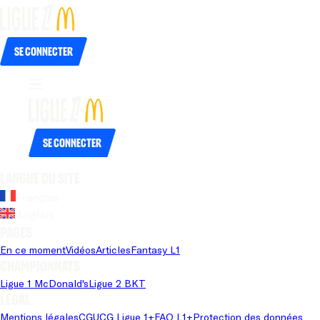
Se connecter
Se connecter
Langue du site
Français
Anglais
Pages
En ce moment
Vidéos
Articles
Fantasy L1
Championnats
Ligue 1 McDonald's
Ligue 2 BKT
Légal
Mentions légales
CGU
CG Ligue 1+
FAQ L1+
Protection des données