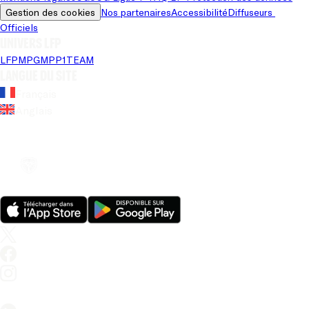
Gestion des cookies
Nos partenaires
Accessibilité
Diffuseurs 
Officiels
Univers LFP
LFP
MPG
MPP
1TEAM
Langue du site
Français
Anglais