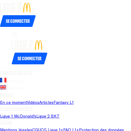
Se connecter
Se connecter
Langue du site
Français
Anglais
Pages
En ce moment
Vidéos
Articles
Fantasy L1
Championnats
Ligue 1 McDonald's
Ligue 2 BKT
Légal
Mentions légales
CGU
CG Ligue 1+
FAQ L1+
Protection des données