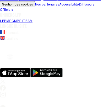
Gestion des cookies
Nos partenaires
Accessibilité
Diffuseurs 
Officiels
Univers LFP
LFP
MPG
MPP
1TEAM
Langue du site
Français
Anglais