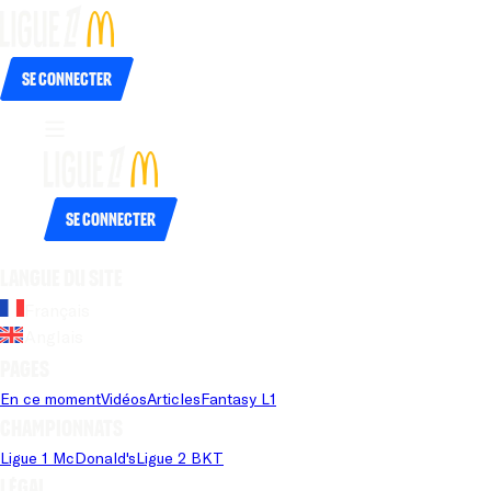
Se connecter
Se connecter
Langue du site
Français
Anglais
Pages
En ce moment
Vidéos
Articles
Fantasy L1
Championnats
Ligue 1 McDonald's
Ligue 2 BKT
Légal