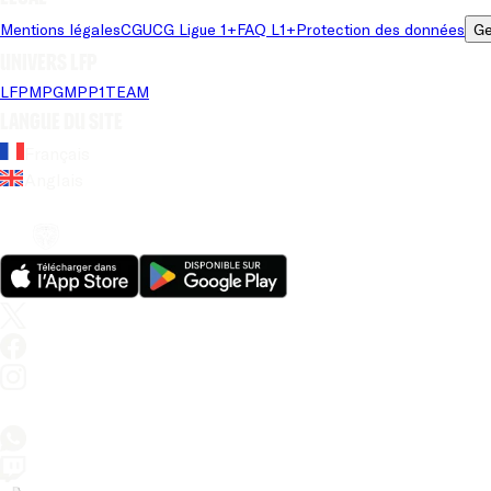
Mentions légales
CGU
CG Ligue 1+
FAQ L1+
Protection des données
Ge
Univers LFP
LFP
MPG
MPP
1TEAM
Langue du site
Français
Anglais