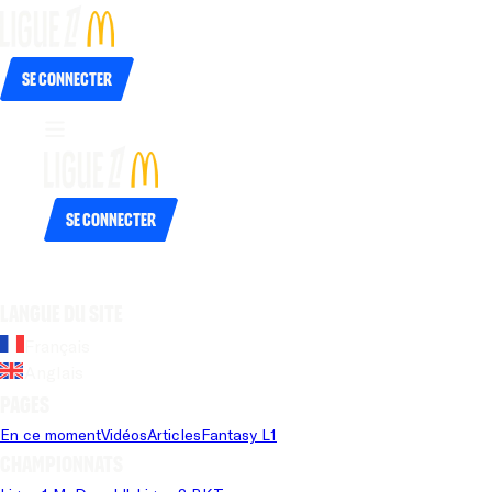
Se connecter
Se connecter
Langue du site
Français
Anglais
Pages
En ce moment
Vidéos
Articles
Fantasy L1
Championnats