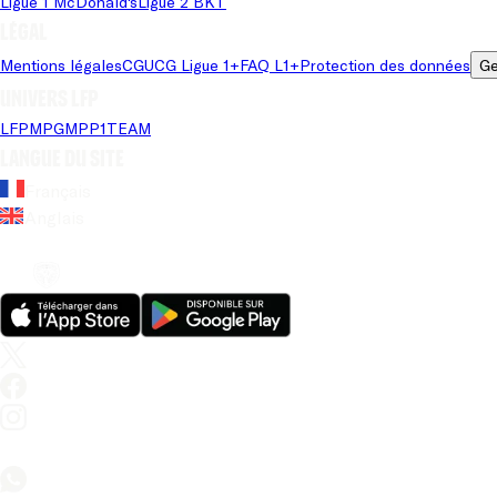
Ligue 1 McDonald's
Ligue 2 BKT
Légal
Mentions légales
CGU
CG Ligue 1+
FAQ L1+
Protection des données
Ge
Univers LFP
LFP
MPG
MPP
1TEAM
Langue du site
Français
Anglais