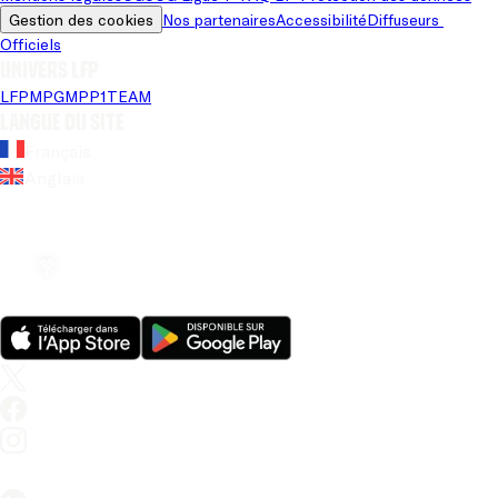
Gestion des cookies
Nos partenaires
Accessibilité
Diffuseurs 
Officiels
Univers LFP
LFP
MPG
MPP
1TEAM
Langue du site
Français
Anglais