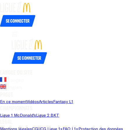
Se connecter
Se connecter
Langue du site
Français
Anglais
Pages
En ce moment
Vidéos
Articles
Fantasy L1
Championnats
Ligue 1 McDonald's
Ligue 2 BKT
Légal
Mentions légales
CGU
CG Ligue 1+
FAQ L1+
Protection des données