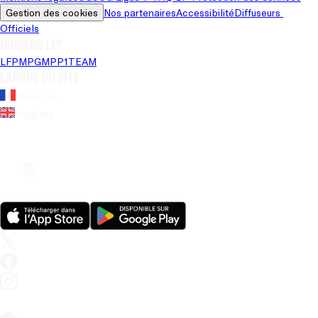
Gestion des cookies
Nos partenaires
Accessibilité
Diffuseurs 
Officiels
Univers LFP
LFP
MPG
MPP
1TEAM
Langue du site
Français
Anglais