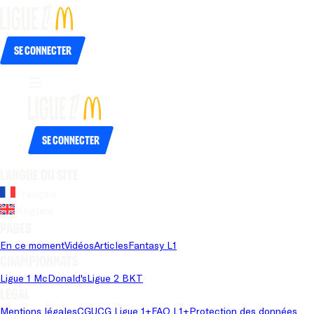
Se connecter
Se connecter
Langue du site
Français
Anglais
Pages
En ce moment
Vidéos
Articles
Fantasy L1
Championnats
Ligue 1 McDonald's
Ligue 2 BKT
Légal
Mentions légales
CGU
CG Ligue 1+
FAQ L1+
Protection des données