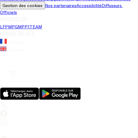
Gestion des cookies
Nos partenaires
Accessibilité
Diffuseurs 
Officiels
Univers LFP
LFP
MPG
MPP
1TEAM
Langue du site
Français
Anglais