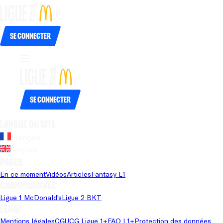
Se connecter
Se connecter
Langue du site
Français
Anglais
Pages
En ce moment
Vidéos
Articles
Fantasy L1
Championnats
Ligue 1 McDonald's
Ligue 2 BKT
Légal
Mentions légales
CGU
CG Ligue 1+
FAQ L1+
Protection des données