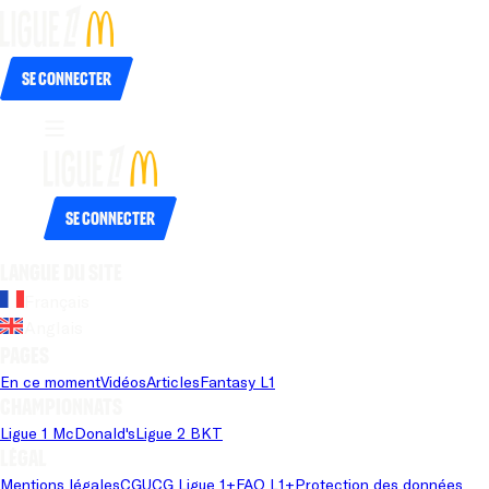
Se connecter
Se connecter
Langue du site
Français
Anglais
Pages
En ce moment
Vidéos
Articles
Fantasy L1
Championnats
Ligue 1 McDonald's
Ligue 2 BKT
Légal
Mentions légales
CGU
CG Ligue 1+
FAQ L1+
Protection des données