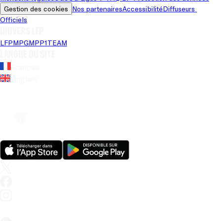
Gestion des cookies
Nos partenaires
Accessibilité
Diffuseurs 
Officiels
Univers LFP
LFP
MPG
MPP
1TEAM
Langue du site
Français
Anglais