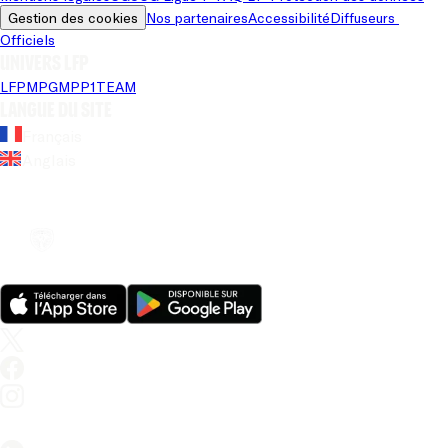
Gestion des cookies
Nos partenaires
Accessibilité
Diffuseurs 
Officiels
Univers LFP
LFP
MPG
MPP
1TEAM
Langue du site
Français
Anglais