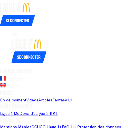
Se connecter
Se connecter
Langue du site
Français
Anglais
Pages
En ce moment
Vidéos
Articles
Fantasy L1
Championnats
Ligue 1 McDonald's
Ligue 2 BKT
Légal
Mentions légales
CGU
CG Ligue 1+
FAQ L1+
Protection des données