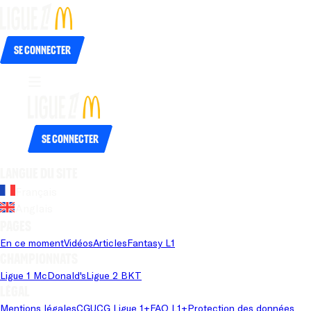
Se connecter
Se connecter
Langue du site
Français
Anglais
Pages
En ce moment
Vidéos
Articles
Fantasy L1
Championnats
Ligue 1 McDonald's
Ligue 2 BKT
Légal
Mentions légales
CGU
CG Ligue 1+
FAQ L1+
Protection des données