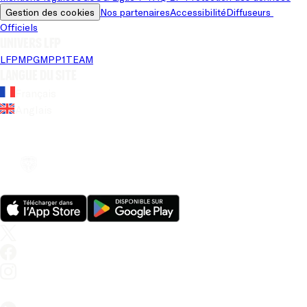
Gestion des cookies
Nos partenaires
Accessibilité
Diffuseurs 
Officiels
Univers LFP
LFP
MPG
MPP
1TEAM
Langue du site
Français
Anglais