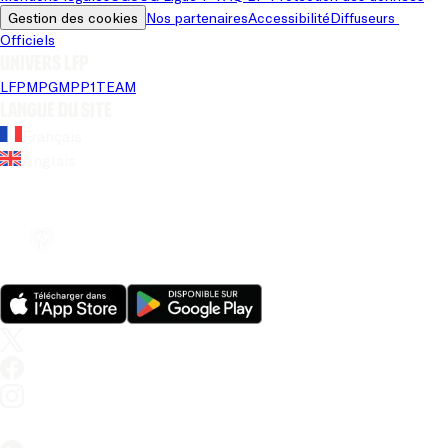
Gestion des cookies
Nos partenaires
Accessibilité
Diffuseurs 
Officiels
Univers LFP
LFP
MPG
MPP
1TEAM
Langue du site
Français
Anglais