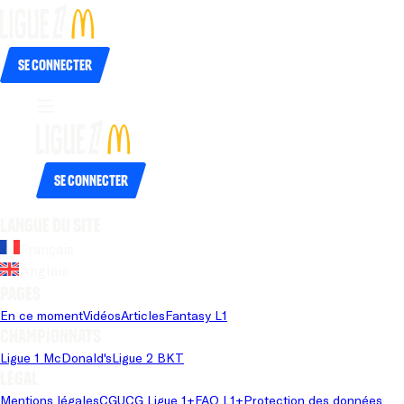
Se connecter
Se connecter
Langue du site
Français
Anglais
Pages
En ce moment
Vidéos
Articles
Fantasy L1
Championnats
Ligue 1 McDonald's
Ligue 2 BKT
Légal
Mentions légales
CGU
CG Ligue 1+
FAQ L1+
Protection des données