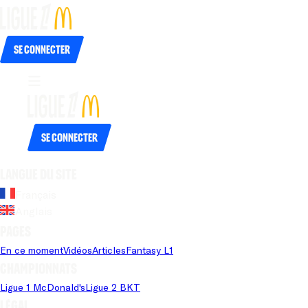
Se connecter
Se connecter
Langue du site
Français
Anglais
Pages
En ce moment
Vidéos
Articles
Fantasy L1
Championnats
Ligue 1 McDonald's
Ligue 2 BKT
Légal