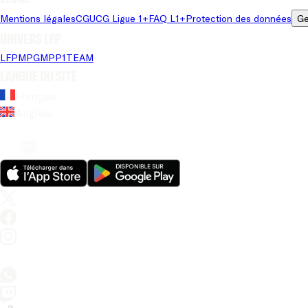
Mentions légales
CGU
CG Ligue 1+
FAQ L1+
Protection des données
Ge
Univers LFP
LFP
MPG
MPP
1TEAM
Langue du site
Français
Anglais