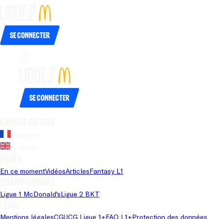
Se connecter
Se connecter
Langue du site
Français
Anglais
Pages
En ce moment
Vidéos
Articles
Fantasy L1
Championnats
Ligue 1 McDonald's
Ligue 2 BKT
Légal
Mentions légales
CGU
CG Ligue 1+
FAQ L1+
Protection des données