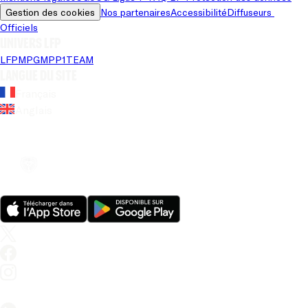
Gestion des cookies
Nos partenaires
Accessibilité
Diffuseurs 
Officiels
Univers LFP
LFP
MPG
MPP
1TEAM
Langue du site
Français
Anglais