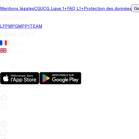
Mentions légales
CGU
CG Ligue 1+
FAQ L1+
Protection des données
Ge
Univers LFP
LFP
MPG
MPP
1TEAM
Langue du site
Français
Anglais