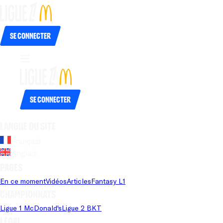
Se connecter
Se connecter
Langue du site
Français
Anglais
Pages
En ce moment
Vidéos
Articles
Fantasy L1
Championnats
Ligue 1 McDonald's
Ligue 2 BKT
Légal