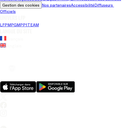
Gestion des cookies
Nos partenaires
Accessibilité
Diffuseurs 
Officiels
Univers LFP
LFP
MPG
MPP
1TEAM
Langue du site
Français
Anglais