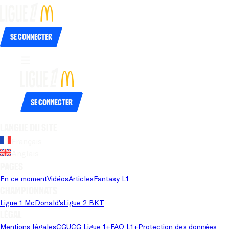
Se connecter
Se connecter
Langue du site
Français
Anglais
Pages
En ce moment
Vidéos
Articles
Fantasy L1
Championnats
Ligue 1 McDonald's
Ligue 2 BKT
Légal
Mentions légales
CGU
CG Ligue 1+
FAQ L1+
Protection des données