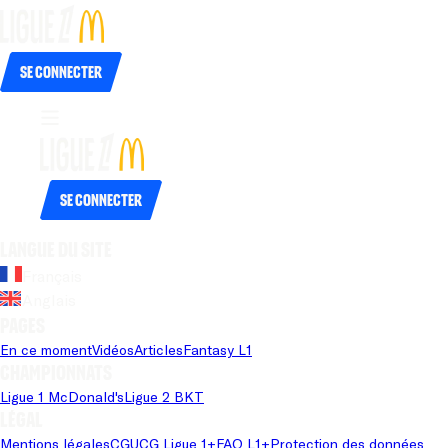
Se connecter
Se connecter
Langue du site
Français
Anglais
Pages
En ce moment
Vidéos
Articles
Fantasy L1
Championnats
Ligue 1 McDonald's
Ligue 2 BKT
Légal
Mentions légales
CGU
CG Ligue 1+
FAQ L1+
Protection des données