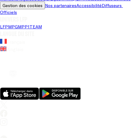
Gestion des cookies
Nos partenaires
Accessibilité
Diffuseurs 
Officiels
Univers LFP
LFP
MPG
MPP
1TEAM
Langue du site
Français
Anglais