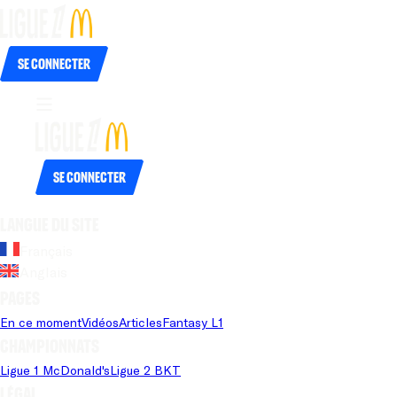
Se connecter
Se connecter
Langue du site
Français
Anglais
Pages
En ce moment
Vidéos
Articles
Fantasy L1
Championnats
Ligue 1 McDonald's
Ligue 2 BKT
Légal