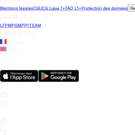
Mentions légales
CGU
CG Ligue 1+
FAQ L1+
Protection des données
Ge
Univers LFP
LFP
MPG
MPP
1TEAM
Langue du site
Français
Anglais