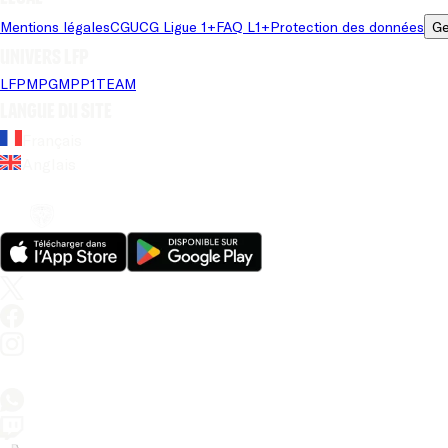
Mentions légales
CGU
CG Ligue 1+
FAQ L1+
Protection des données
Ge
Univers LFP
LFP
MPG
MPP
1TEAM
Langue du site
Français
Anglais