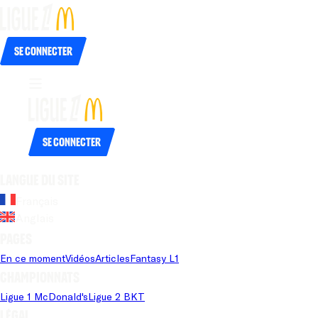
Se connecter
Se connecter
Langue du site
Français
Anglais
Pages
En ce moment
Vidéos
Articles
Fantasy L1
Championnats
Ligue 1 McDonald's
Ligue 2 BKT
Légal