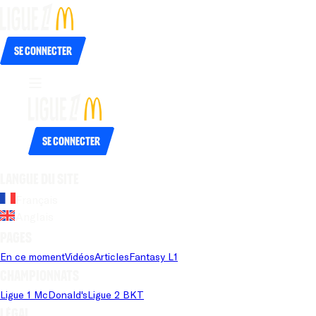
Se connecter
Se connecter
Langue du site
Français
Anglais
Pages
En ce moment
Vidéos
Articles
Fantasy L1
Championnats
Ligue 1 McDonald's
Ligue 2 BKT
Légal