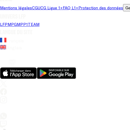
Mentions légales
CGU
CG Ligue 1+
FAQ L1+
Protection des données
Ge
Univers LFP
LFP
MPG
MPP
1TEAM
Langue du site
Français
Anglais