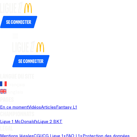
Se connecter
Se connecter
Langue du site
Français
Anglais
Pages
En ce moment
Vidéos
Articles
Fantasy L1
Championnats
Ligue 1 McDonald's
Ligue 2 BKT
Légal
Mentions légales
CGU
CG Ligue 1+
FAQ L1+
Protection des données