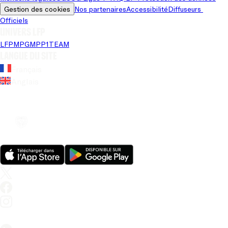
Gestion des cookies
Nos partenaires
Accessibilité
Diffuseurs 
Officiels
Univers LFP
LFP
MPG
MPP
1TEAM
Langue du site
Français
Anglais