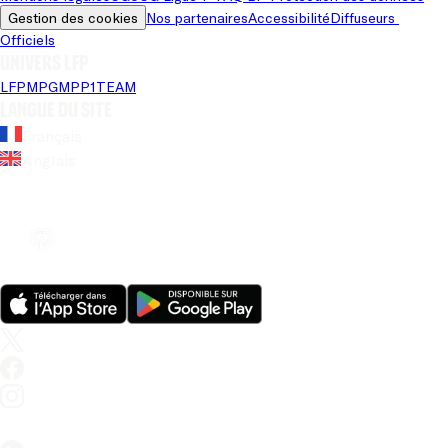
Gestion des cookies
Nos partenaires
Accessibilité
Diffuseurs 
Officiels
Univers LFP
LFP
MPG
MPP
1TEAM
Langue du site
Français
Anglais