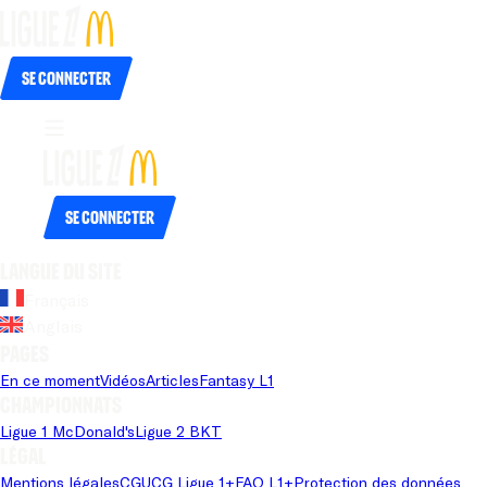
Se connecter
Se connecter
Langue du site
Français
Anglais
Pages
En ce moment
Vidéos
Articles
Fantasy L1
Championnats
Ligue 1 McDonald's
Ligue 2 BKT
Légal
Mentions légales
CGU
CG Ligue 1+
FAQ L1+
Protection des données