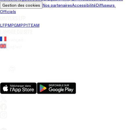
Gestion des cookies
Nos partenaires
Accessibilité
Diffuseurs 
Officiels
Univers LFP
LFP
MPG
MPP
1TEAM
Langue du site
Français
Anglais