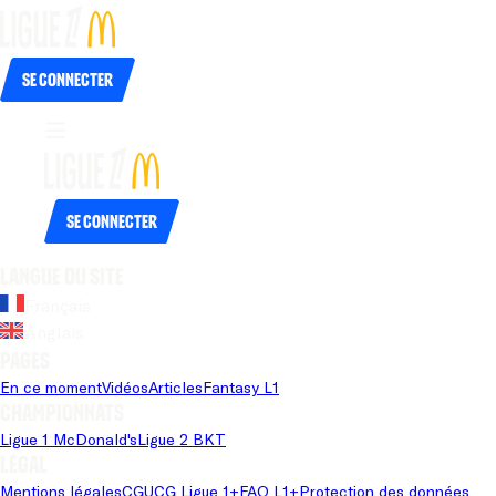
Se connecter
Se connecter
Langue du site
Français
Anglais
Pages
En ce moment
Vidéos
Articles
Fantasy L1
Championnats
Ligue 1 McDonald's
Ligue 2 BKT
Légal
Mentions légales
CGU
CG Ligue 1+
FAQ L1+
Protection des données