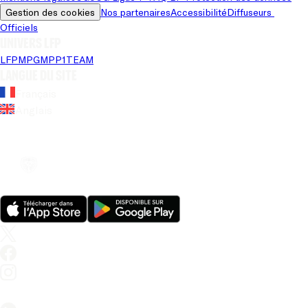
Gestion des cookies
Nos partenaires
Accessibilité
Diffuseurs 
Officiels
Univers LFP
LFP
MPG
MPP
1TEAM
Langue du site
Français
Anglais