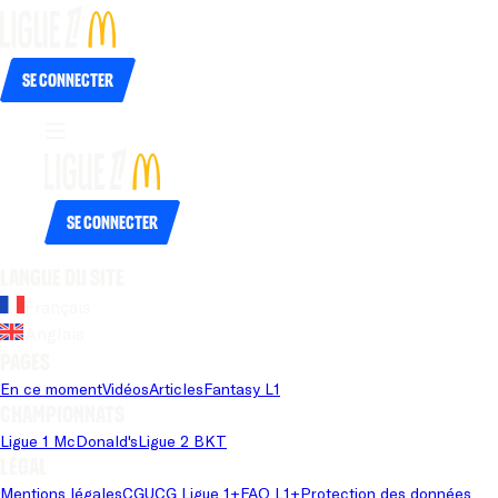
Se connecter
Se connecter
Langue du site
Français
Anglais
Pages
En ce moment
Vidéos
Articles
Fantasy L1
Championnats
Ligue 1 McDonald's
Ligue 2 BKT
Légal
Mentions légales
CGU
CG Ligue 1+
FAQ L1+
Protection des données