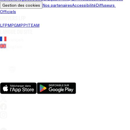
Gestion des cookies
Nos partenaires
Accessibilité
Diffuseurs 
Officiels
Univers LFP
LFP
MPG
MPP
1TEAM
Langue du site
Français
Anglais