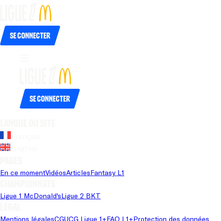
Se connecter
Se connecter
Langue du site
Français
Anglais
Pages
En ce moment
Vidéos
Articles
Fantasy L1
Championnats
Ligue 1 McDonald's
Ligue 2 BKT
Légal
Mentions légales
CGU
CG Ligue 1+
FAQ L1+
Protection des données