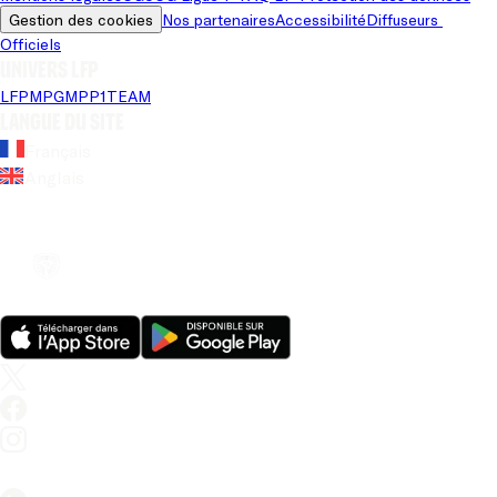
Gestion des cookies
Nos partenaires
Accessibilité
Diffuseurs 
Officiels
Univers LFP
LFP
MPG
MPP
1TEAM
Langue du site
Français
Anglais