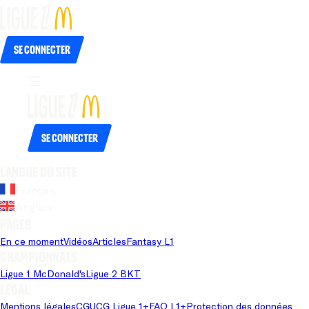
Se connecter
Se connecter
Langue du site
Français
Anglais
Pages
En ce moment
Vidéos
Articles
Fantasy L1
Championnats
Ligue 1 McDonald's
Ligue 2 BKT
Légal
Mentions légales
CGU
CG Ligue 1+
FAQ L1+
Protection des données