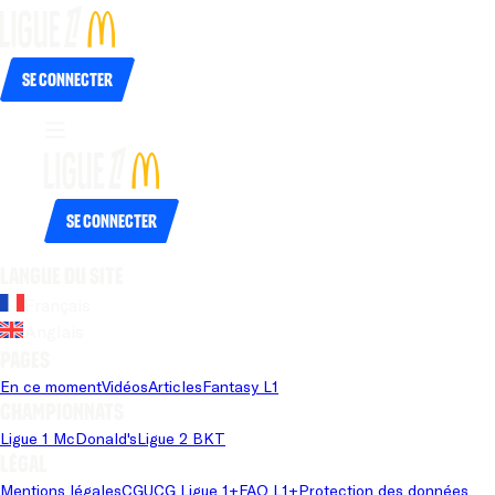
Se connecter
Se connecter
Langue du site
Français
Anglais
Pages
En ce moment
Vidéos
Articles
Fantasy L1
Championnats
Ligue 1 McDonald's
Ligue 2 BKT
Légal
Mentions légales
CGU
CG Ligue 1+
FAQ L1+
Protection des données