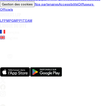
Gestion des cookies
Nos partenaires
Accessibilité
Diffuseurs 
Officiels
Univers LFP
LFP
MPG
MPP
1TEAM
Langue du site
Français
Anglais