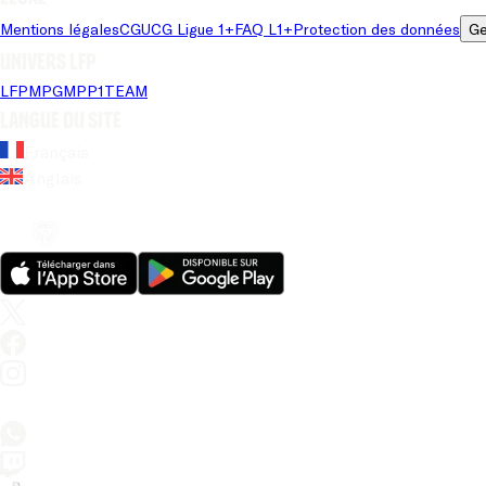
Mentions légales
CGU
CG Ligue 1+
FAQ L1+
Protection des données
Ge
Univers LFP
LFP
MPG
MPP
1TEAM
Langue du site
Français
Anglais