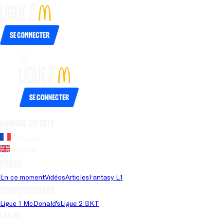
Se connecter
Se connecter
Langue du site
Français
Anglais
Pages
En ce moment
Vidéos
Articles
Fantasy L1
Championnats
Ligue 1 McDonald's
Ligue 2 BKT
Légal