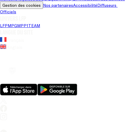
Gestion des cookies
Nos partenaires
Accessibilité
Diffuseurs 
Officiels
Univers LFP
LFP
MPG
MPP
1TEAM
Langue du site
Français
Anglais