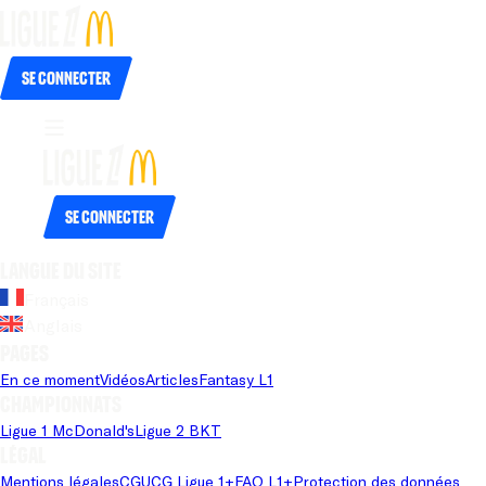
Se connecter
Se connecter
Langue du site
Français
Anglais
Pages
En ce moment
Vidéos
Articles
Fantasy L1
Championnats
Ligue 1 McDonald's
Ligue 2 BKT
Légal
Mentions légales
CGU
CG Ligue 1+
FAQ L1+
Protection des données