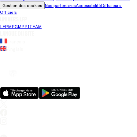
Gestion des cookies
Nos partenaires
Accessibilité
Diffuseurs 
Officiels
Univers LFP
LFP
MPG
MPP
1TEAM
Langue du site
Français
Anglais