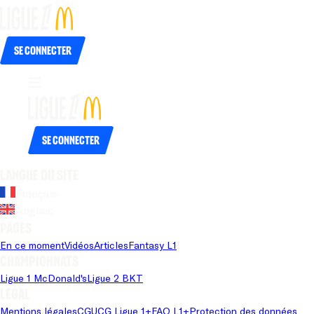
Se connecter
Se connecter
Langue du site
Français
Anglais
Pages
En ce moment
Vidéos
Articles
Fantasy L1
Championnats
Ligue 1 McDonald's
Ligue 2 BKT
Légal
Mentions légales
CGU
CG Ligue 1+
FAQ L1+
Protection des données