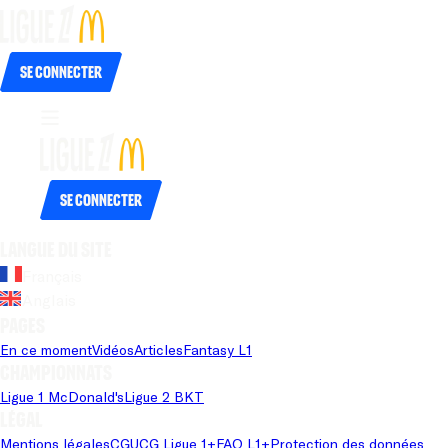
Se connecter
Se connecter
Langue du site
Français
Anglais
Pages
En ce moment
Vidéos
Articles
Fantasy L1
Championnats
Ligue 1 McDonald's
Ligue 2 BKT
Légal
Mentions légales
CGU
CG Ligue 1+
FAQ L1+
Protection des données