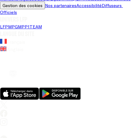
Gestion des cookies
Nos partenaires
Accessibilité
Diffuseurs 
Officiels
Univers LFP
LFP
MPG
MPP
1TEAM
Langue du site
Français
Anglais