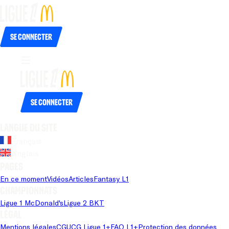
Se connecter
Se connecter
Langue du site
Français
Anglais
Pages
En ce moment
Vidéos
Articles
Fantasy L1
Championnats
Ligue 1 McDonald's
Ligue 2 BKT
Légal
Mentions légales
CGU
CG Ligue 1+
FAQ L1+
Protection des données