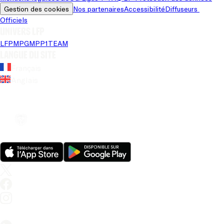
Gestion des cookies
Nos partenaires
Accessibilité
Diffuseurs 
Officiels
Univers LFP
LFP
MPG
MPP
1TEAM
Langue du site
Français
Anglais