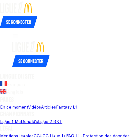
Se connecter
Se connecter
Langue du site
Français
Anglais
Pages
En ce moment
Vidéos
Articles
Fantasy L1
Championnats
Ligue 1 McDonald's
Ligue 2 BKT
Légal
Mentions légales
CGU
CG Ligue 1+
FAQ L1+
Protection des données