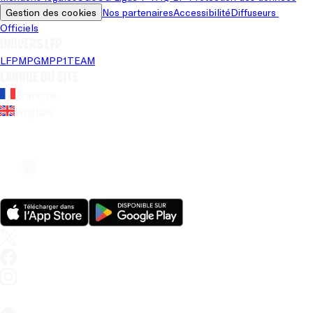
Gestion des cookies
Nos partenaires
Accessibilité
Diffuseurs 
Officiels
Univers LFP
LFP
MPG
MPP
1TEAM
Langue du site
Français
Anglais